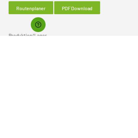
Routenplaner
PDF Download
Produktion/Lager
Bremer & Leguil GmbH
Neuenhofstraße 101
D-47055 Duisburg-Wanheimerort
Routenplaner
PDF Download
Nehmen Sie Konktakt auf!
Sie haben Fragen zu unseren Produkten oder möchten einen
Termin mit Ihrem Außendienst-Mitarbeiter vereinbaren, dann
nutzen Sie unser Kontaktformular