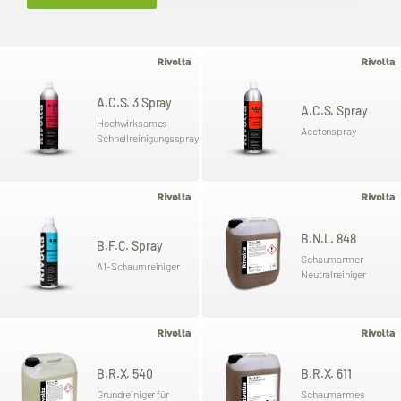
A.C.S. 3 Spray
A.C.S. Spray
Hochwirksames
Acetonspray
Schnellreinigungsspray
B.N.L. 848
B.F.C. Spray
Schaumarmer
A1-Schaumreiniger
Neutralreiniger
B.R.X. 540
B.R.X. 611
Grundreiniger für
Schaumarmes