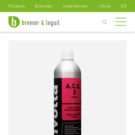
Wie können wir Ihnen helfen?
Produkte
Branchen
Unternehmen
i-Store
EN