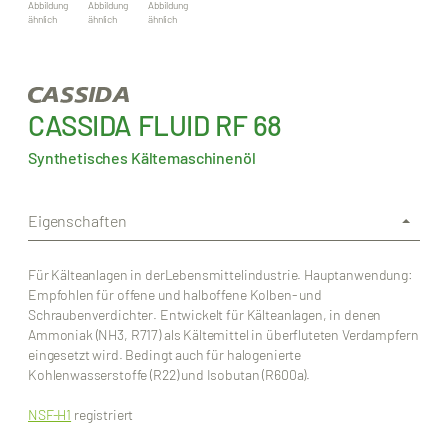
Abbildung
Abbildung
Abbildung
ähnlich
ähnlich
ähnlich
CASSIDA FLUID RF 68
Synthetisches Kältemaschinenöl
Eigenschaften
Für Kälteanlagen in derLebensmittelindustrie. Hauptanwendung:
Empfohlen für offene und halboffene Kolben- und
Schraubenverdichter. Entwickelt für Kälteanlagen, in denen
Ammoniak (NH3, R717) als Kältemittel in überfluteten Verdampfern
eingesetzt wird. Bedingt auch für halogenierte
Kohlenwasserstoffe (R22) und Isobutan (R600a).
NSF-H1
registriert