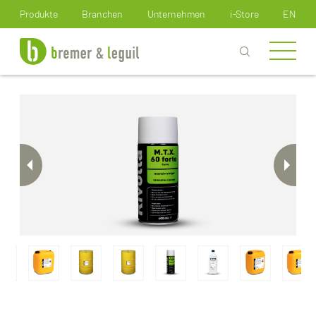
Wie können wir Ihnen helfen?
Produkte
Branchen
Unternehmen
i-Store
EN