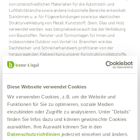
von unterschiedlichen Materialien für die Automobil- und
Luftfahrtbranche sowie andere industrielle Bereiche entwickelt.
Sie können u. a. für Fügeverbindungen sowie zur elastischen
Strukturverklebung von Metall, Kunststoff, Stein, Glas und Holz
verwendet werden, was beispielsweise auch bei der Verklebung
von Baustoffen, Fenster- und Türmontagen für Innen und
insbesondere Outdoor von Vorteil ist. Branchen wie das
Dachdecker- und Schreinerhandwerk profitieren von der
herausragenden Klebewirkung unserer Konstruktionsklebstoffe,
da auch in Außenbereichen elastische und alterungsbeständige
Verbindungen und Abdichtung von Fugen, Nähten und Rändern –
u.a. auch auf feuchten Untergründen – angefertigt werden
müssen. Die Klebestellen sind beständig gegen unterschiedliche
Witterungen und haben sich als haltbar erwiesen.
Diese Webseite verwendet Cookies
Wir verwenden Cookies, z.B. um die Website und
Neben hervorragenden Haftungseigenschaften sind einige
unserer umweltfreundlichen 1-Komponenten silanmodifizierten
Funktionen für Sie zu optimieren, soziale Medien
Polymerklebstoffe auch frei von Silikonen, Isocyanat oder
einzubinden oder Zugriffe zu analysieren. Unter "Details"
Lösemitteln. Hier finden Sie auch UV- und witterungsbeständige
finden Sie Infos dazu und können gewünschte Cookies
Klebstoffe, die überstreichbar sind oder den RivoGLUE 3013 SMP,
auswählen. Ihre Auswahl können Sie in den
der dank hoher Anfangshaftung besonders schnelle
Datenschutzrichtlinien
jederzeit einsehen und ändern.
Befestigungen nach dem Motto „Kleben statt Bohren“ ermöglicht.