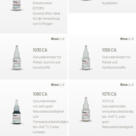
Elastomeren
Ausblühen
(EPDM),
Kunststoffen, ideal
für die Herstellung
von O-Ringen
1030 CA
1050 CA
Sekundenkleber für
Sekundenkleber für
Metall, Gummi und
Metall und
Kunststoffe
Hartkunststoffe
1060 CA
1070 CA
Sekundenkleber
1070 CA
mit sehr guter
Sekundenkleber,
Wasserbeständigkeit
temperaturbeständig
und
bis +140°C, sehr
Temperaturbeständigkeit
gute
bis +140 °C, Farbe
Wasserbeständigkeit
schwarz