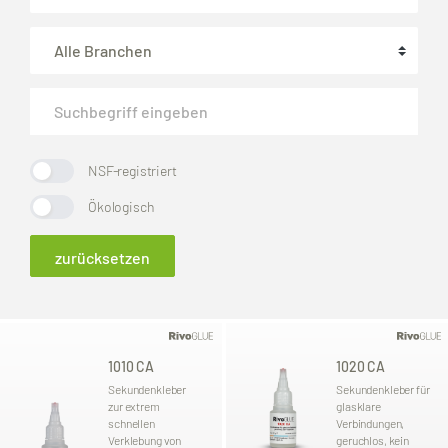
NSF-registriert
Ökologisch
zurücksetzen
1010 CA
1020 CA
Sekundenkleber
Sekundenkleber für
zur extrem
glasklare
schnellen
Verbindungen,
Verklebung von
geruchlos, kein