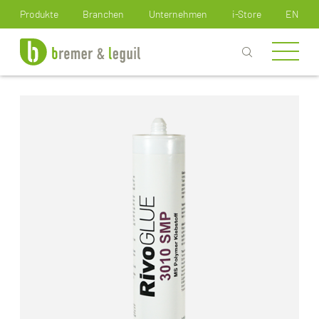
Wie können wir Ihnen helfen?
Produkte
Branchen
Unternehmen
i-Store
EN