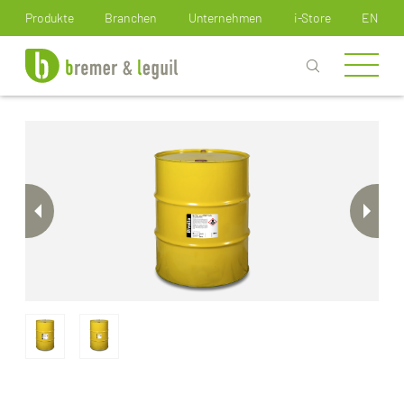
Wie können wir Ihnen helfen?
Produkte
Branchen
Unternehmen
i-Store
EN