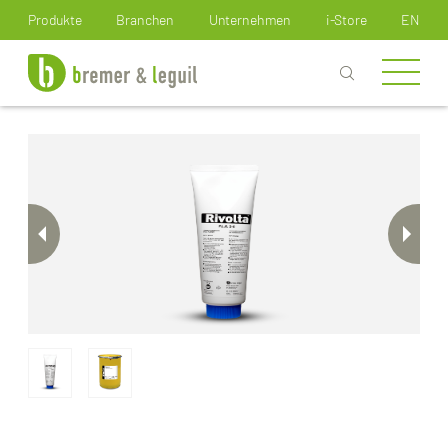
Wie können wir Ihnen helfen?
Produkte
Branchen
Unternehmen
i-Store
EN